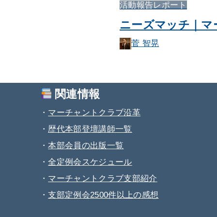
活動報告レポート
ニーズマッチ｜マ
菅 智晃
関連情報
・
マーチャントクラブ沿革
・
歴代本部登壇講師一覧
・
本部会員の出版一覧
・
全定例会スケジュール
・
マーチャントクラブ支部紹介
・
支部定例会2500件以上の感想