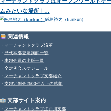
マーチャントクラブはオープンワールドゲ
ムみたいな場所｜...
飯島裕之（kunkun）
関連情報
・
マーチャントクラブ沿革
・
歴代本部登壇講師一覧
・
本部会員の出版一覧
・
全定例会スケジュール
・
マーチャントクラブ支部紹介
・
支部定例会2500件以上の感想
支部サイト案内
・
マーチャントクラブ江戸川支部