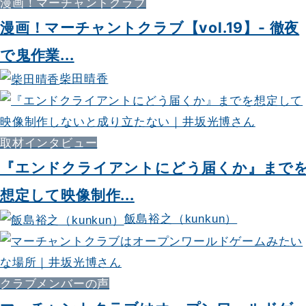
漫画！マーチャントクラブ
漫画！マーチャントクラブ【vol.19】- 徹夜
で鬼作業...
柴田晴香
取材インタビュー
『エンドクライアントにどう届くか』まで
想定して映像制作...
飯島裕之（kunkun）
クラブメンバーの声