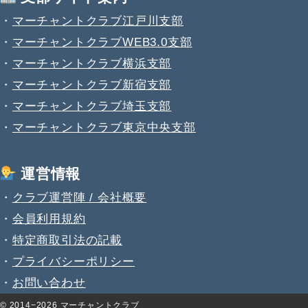
・
マーチャントクラブ江戸川支部
・
マーチャントクラブWEB3.0支部
・
マーチャントクラブ横浜支部
・
マーチャントクラブ新宿支部
・
マーチャントクラブ埼玉支部
・
マーチャントクラブ東京中央支部
運営情報
・
クラブ運営陣 / 会社概要
・
会員利用規約
・
特定商取引法の記載
・
プライバシーポリシー
・
お問い合わせ
© 2014−2026
マーチャントクラブ