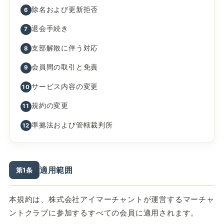
除名および更新拒否
6
退会手続き
7
支部解散に伴う対応
8
会員間の取引と免責
9
サービス内容の変更
10
規約の変更
11
準拠法および管轄裁判所
12
適用範囲
第1条
本規約は、株式会社アイマーチャントが運営するマーチャ
ントクラブに参加するすべての会員に適用されます。