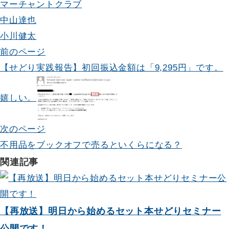
マーチャントクラブ
中山達也
小川健太
投
前のページ
【せどり実践報告】初回振込金額は「9,295円」です。
稿
ナ
嬉しい。
ビ
次のページ
ゲ
不用品をブックオフで売るといくらになる？
ー
関連記事
シ
ョ
【再放送】明日から始めるセット本せどりセミナー
ン
公開です！