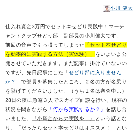
小川 健太
仕入れ資金3万円でセット本せどり実践中！マーチ
ャントクラブせどり部 副部長の小川健太です。
前回の音声で引っ張ってしまった
「セット本せどり
を効率的に実践する方法（実体験）」
をいよいよ公
開させていただきます。まだ記事に掛けていないの
ですが、先日記事にした「
せどり部に入りません
か？
」で部員を募集したところ、２名の方が名乗り
を挙げてくださいました。（うち１名は審査中…）
28日の夜に急遽３人でスカイプ面談を行い、現在の
状況を聞きながら
「何から実践するか？」
を
話し合
いました。
『小資金からの実践を…』
という話とな
り、「だったらセット本せどりはオススメ！」とい