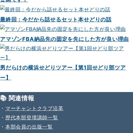
最終回：今だから話せるセット本せどりの話
アマゾンFBA納品先の固定を先にした方が良い理由
男だらけの横浜せどりツアー【第1回せどり部ツア
ー】
📚 関連情報
・
マーチャントクラブ沿革
・
歴代本部登壇講師一覧
・
本部会員の出版一覧