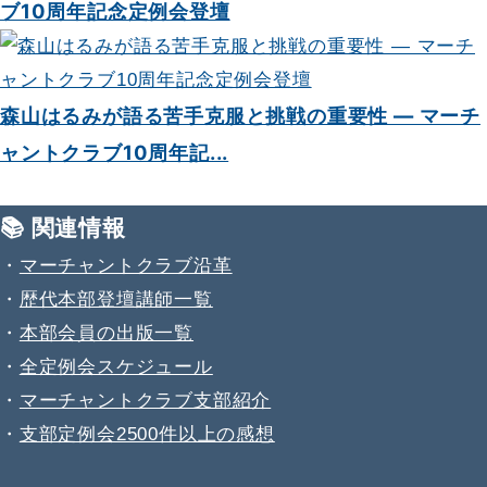
ブ10周年記念定例会登壇
森山はるみが語る苦手克服と挑戦の重要性 — マーチ
ャントクラブ10周年記...
📚 関連情報
・
マーチャントクラブ沿革
・
歴代本部登壇講師一覧
・
本部会員の出版一覧
・
全定例会スケジュール
・
マーチャントクラブ支部紹介
・
支部定例会2500件以上の感想