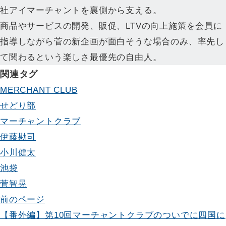
社アイマーチャントを裏側から支える。
商品やサービスの開発、販促、LTVの向上施策を会員に
指導しながら菅の新企画が面白そうな場合のみ、率先し
て関わるという楽しさ最優先の自由人。
関連タグ
MERCHANT CLUB
せどり部
マーチャントクラブ
伊藤勘司
小川健太
池袋
菅智晃
投
前のページ
【番外編】第10回マーチャントクラブのついでに四国に
稿