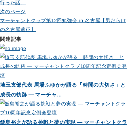
行った話。
ナ
次のページ
ビ
マーチャントクラブ第12回勉強会 in 名古屋【男だらけ
の名古屋遠征】
ゲ
関連記事
ー
シ
ョ
ン
埼玉支部代表 馬場ふゆかが語る「時間の大切さ」と
成長の軌跡 — マーチャ...
飯島裕之が語る挑戦と夢の実現 — マーチャントクラ