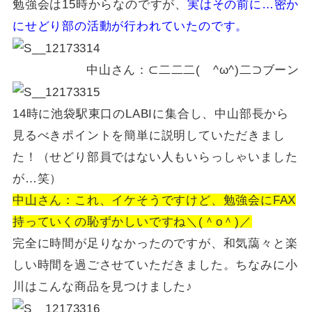
勉強会は15時からなのですが、
実はその前に…密か
にせどり部の活動が行われていたのです。
中山さん：⊂二二二( ^ω^)二⊃ブーン
14時に池袋駅東口のLABIに集合し、中山部長から
見るべきポイントを簡単に説明していただきまし
た！（せどり部員ではない人もいらっしゃいました
が…笑）
中山さん：これ、イケそうですけど、勉強会にFAX
持っていくの恥ずかしいですね＼(＾o＾)／
完全に時間が足りなかったのですが、和気藹々と楽
しい時間を過ごさせていただきました。ちなみに小
川はこんな商品を見つけました♪