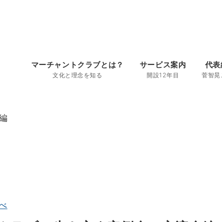
マーチャントクラブとは？
サービス案内
代表
文化と理念を知る
開設12年目
菅智晃
編
べ