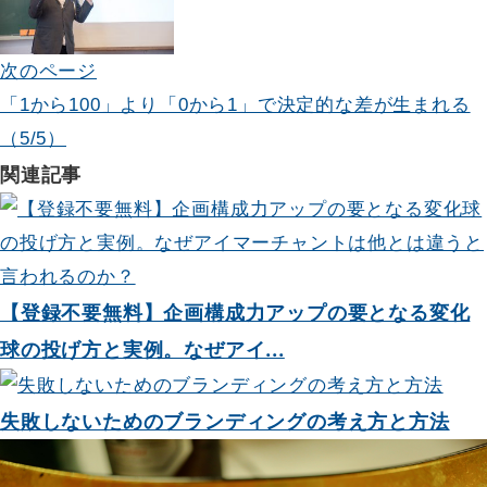
ビ
ゲ
次のページ
「1から100」より「0から1」で決定的な差が生まれる
ー
（5/5）
シ
関連記事
ョ
ン
【登録不要無料】企画構成力アップの要となる変化
球の投げ方と実例。なぜアイ...
失敗しないためのブランディングの考え方と方法