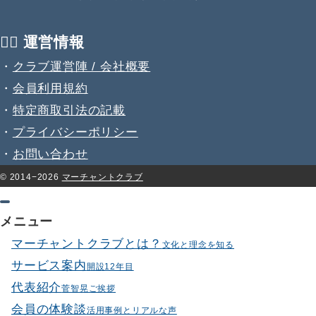
💁‍♂️ 運営情報
・
クラブ運営陣 / 会社概要
・
会員利用規約
・
特定商取引法の記載
・
プライバシーポリシー
・
お問い合わせ
© 2014−2026
マーチャントクラブ
メニュー
マーチャントクラブとは？
文化と理念を知る
サービス案内
開設12年目
代表紹介
菅智晃ご挨拶
会員の体験談
活用事例とリアルな声