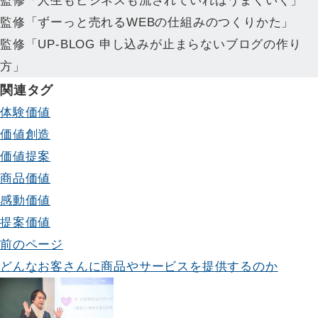
監修「人生もビジネスも流されていればうまくいく」
監修「ずーっと売れるWEBの仕組みのつくりかた」
監修「UP-BLOG 申し込みが止まらないブログの作り
方」
関連タグ
体験価値
価値創造
価値提案
商品価値
感動価値
提案価値
投
前のページ
どんなお客さんに商品やサービスを提供するのか
稿
ナ