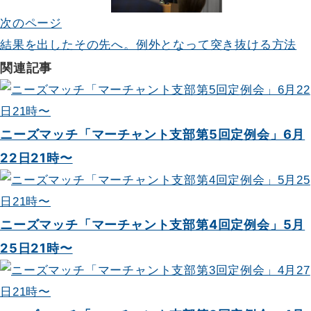
ゲ
次のページ
結果を出したその先へ。例外となって突き抜ける方法
ー
関連記事
シ
ョ
ン
ニーズマッチ「マーチャント支部第5回定例会」6月
22日21時〜
ニーズマッチ「マーチャント支部第4回定例会」5月
25日21時〜