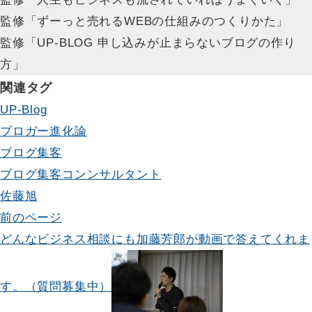
監修「ずーっと売れるWEBの仕組みのつくりかた」
監修「UP-BLOG 申し込みが止まらないブログの作り
方」
関連タグ
UP-Blog
ブロガー進化論
ブログ集客
ブログ集客コンンサルタント
佐藤旭
投
前のページ
どんなビジネス相談にも加藤芳郎が動画で答えてくれま
稿
ナ
す。（質問募集中）
ビ