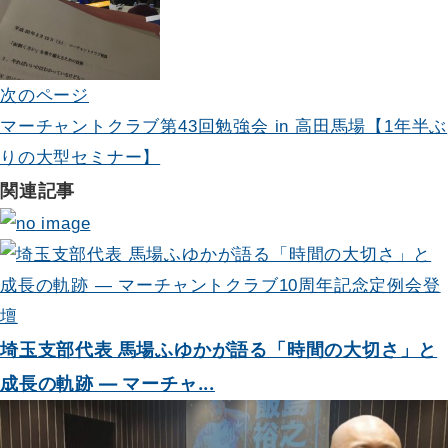
ビ
ゲ
次のページ
ー
マーチャントクラブ第43回勉強会 in 高田馬場【1年半ぶ
シ
りの大型セミナー】
関連記事
ョ
ン
埼玉支部代表 馬場ふゆかが語る「時間の大切さ」と
成長の軌跡 — マーチャ...