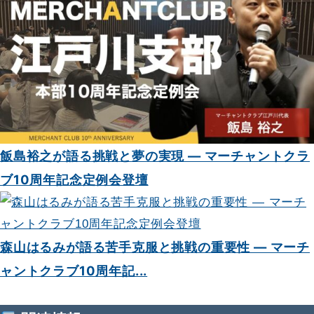
飯島裕之が語る挑戦と夢の実現 — マーチャントクラ
ブ10周年記念定例会登壇
森山はるみが語る苦手克服と挑戦の重要性 — マーチ
ャントクラブ10周年記...