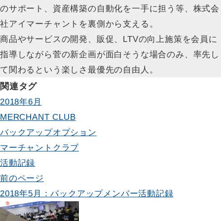
のサポート、資産構築の自動化を一手に担う等、株式会
社アイマーチャントを裏側から支える。
商品やサービスの開発、販促、LTVの向上施策を会員に
指導しながら菅の新企画が面白そうな場合のみ、率先し
て関わるという楽しさ最優先の自由人。
関連タグ
2018年6月
MERCHANT CLUB
バックアップオプション
マーチャントクラブ
活動記録
投
前のページ
2018年5月：バックアップメンバー活動記録
稿
ナ