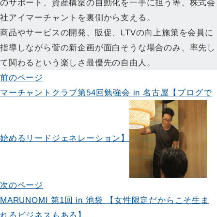
のサポート、資産構築の自動化を一手に担う等、株式会
社アイマーチャントを裏側から支える。
商品やサービスの開発、販促、LTVの向上施策を会員に
指導しながら菅の新企画が面白そうな場合のみ、率先し
て関わるという楽しさ最優先の自由人。
投
前のページ
マーチャントクラブ第54回勉強会 in 名古屋【ブログで
稿
ナ
ビ
始めるリードジェネレーション】
ゲ
ー
次のページ
シ
MARUNOMI 第1回 in 池袋 【女性限定だからこそ生ま
ョ
れるビジネスもある】