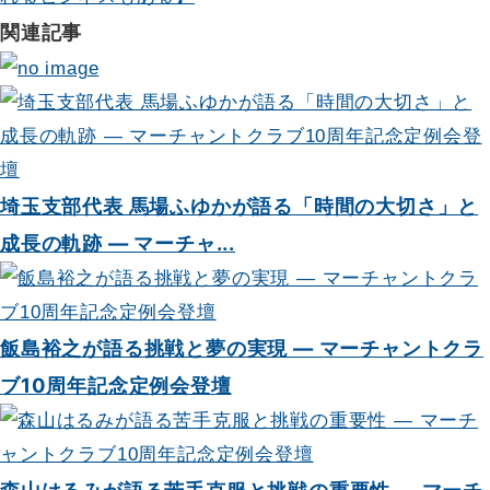
関連記事
ン
埼玉支部代表 馬場ふゆかが語る「時間の大切さ」と
成長の軌跡 — マーチャ...
飯島裕之が語る挑戦と夢の実現 — マーチャントクラ
ブ10周年記念定例会登壇