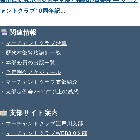
森山はるみが語る苦手克服と挑戦の重要性 — マーチ
ャントクラブ10周年記...
関連情報
・
マーチャントクラブ沿革
・
歴代本部登壇講師一覧
・
本部会員の出版一覧
・
全定例会スケジュール
・
マーチャントクラブ支部紹介
・
支部定例会2500件以上の感想
支部サイト案内
・
マーチャントクラブ江戸川支部
・
マーチャントクラブWEB3.0支部