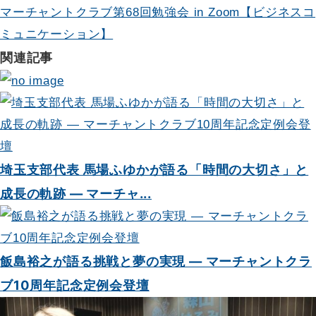
シ
マーチャントクラブ第68回勉強会 in Zoom【ビジネスコ
ョ
ミュニケーション】
関連記事
ン
埼玉支部代表 馬場ふゆかが語る「時間の大切さ」と
成長の軌跡 — マーチャ...
飯島裕之が語る挑戦と夢の実現 — マーチャントクラ
ブ10周年記念定例会登壇