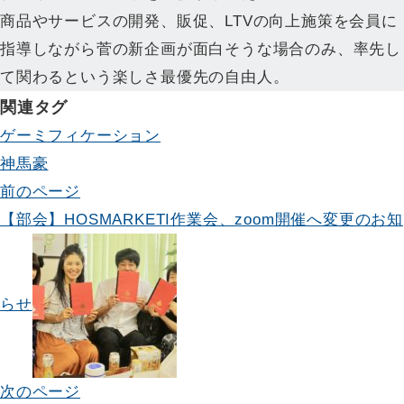
商品やサービスの開発、販促、LTVの向上施策を会員に
指導しながら菅の新企画が面白そうな場合のみ、率先し
て関わるという楽しさ最優先の自由人。
関連タグ
ゲーミフィケーション
神馬豪
投
前のページ
【部会】HOSMARKETI作業会、zoom開催へ変更のお知
稿
ナ
ビ
らせ
ゲ
ー
次のページ