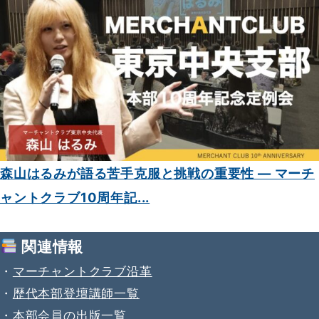
森山はるみが語る苦手克服と挑戦の重要性 — マーチ
ャントクラブ10周年記...
関連情報
・
マーチャントクラブ沿革
・
歴代本部登壇講師一覧
・
本部会員の出版一覧