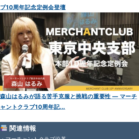
ブ10周年記念定例会登壇
森山はるみが語る苦手克服と挑戦の重要性 — マーチ
ャントクラブ10周年記...
関連情報