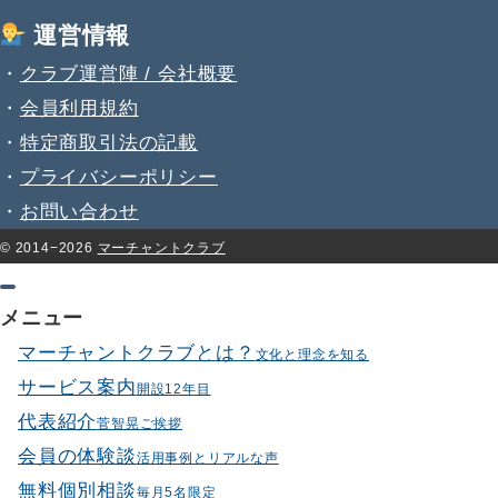
運営情報
・
クラブ運営陣 / 会社概要
・
会員利用規約
・
特定商取引法の記載
・
プライバシーポリシー
・
お問い合わせ
© 2014−2026
マーチャントクラブ
メニュー
マーチャントクラブとは？
文化と理念を知る
サービス案内
開設12年目
代表紹介
菅智晃ご挨拶
会員の体験談
活用事例とリアルな声
無料個別相談
毎月5名限定