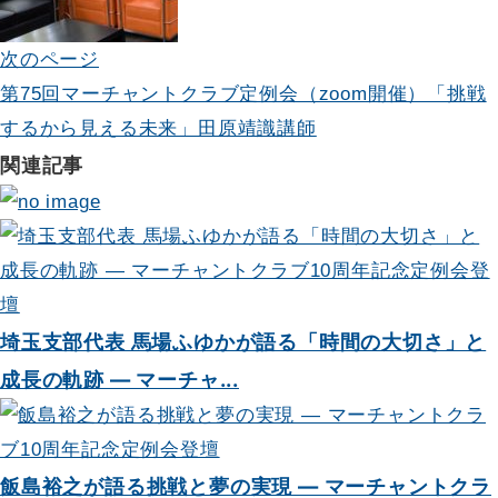
ー
次のページ
シ
第75回マーチャントクラブ定例会（zoom開催）「挑戦
ョ
するから見える未来」田原靖識講師
関連記事
ン
埼玉支部代表 馬場ふゆかが語る「時間の大切さ」と
成長の軌跡 — マーチャ...
飯島裕之が語る挑戦と夢の実現 — マーチャントクラ