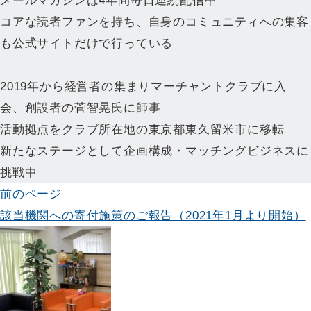
メールマガジンは4年間毎日連続配信中
コアな読者ファンを持ち、自身のコミュニティへの集客
も公式サイトだけで行っている
2019年から経営者の集まりマーチャントクラブに入
会、創設者の菅智晃氏に師事
活動拠点をクラブ所在地の東京都東久留米市に移転
新たなステージとして企画構成・マッチングビジネスに
挑戦中
投
前のページ
該当機関への寄付施策のご報告（2021年1月より開始）
稿
ナ
ビ
ゲ