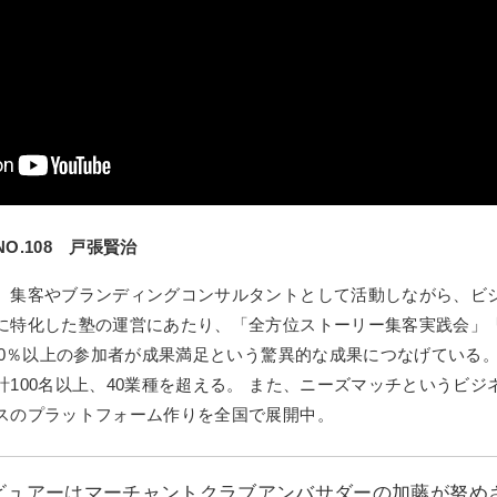
O.108 戸張賢治
、集客やブランディングコンサルタントとして活動しながら、ビ
に特化した塾の運営にあたり、「全方位ストーリー集客実践会」
90％以上の参加者が成果満足という驚異的な成果につなげている。
計100名以上、40業種を超える。 また、ニーズマッチというビジ
スのプラットフォーム作りを全国で展開中。
ビュアーはマーチャントクラブアンバサダーの加藤が努め