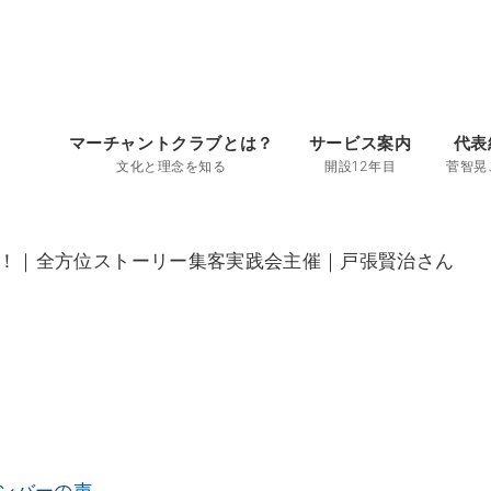
マーチャントクラブとは？
サービス案内
代表
文化と理念を知る
開設12年目
菅智晃
！｜全方位ストーリー集客実践会主催｜戸張賢治さん