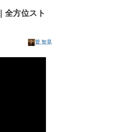
｜全方位スト
菅 智晃