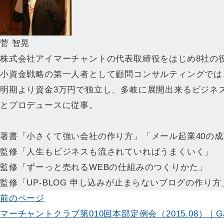
菅 智晃
株式会社アイマーチャントの代表取締役をはじめ8社の
小資金戦略の第一人者として顧問コンサルティングでは
明期より資金3万円で独立し、多岐に展開出来るビジネ
とプロデュースに従事。
著書「小さくて強い会社の作り方」「メール起業40の
監修「人生もビジネスも流されていればうまくいく」
監修「ずーっと売れるWEBの仕組みのつくりかた」
監修「UP-BLOG 申し込みが止まらないブログの作り方
投
前のページ
マーチャントクラブ第010回本部定例会（2015.08）｜Gal
稿