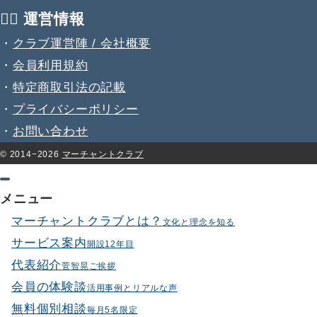
💁‍♂️ 運営情報
・
クラブ運営陣 / 会社概要
・
会員利用規約
・
特定商取引法の記載
・
プライバシーポリシー
・
お問い合わせ
© 2014−2026
マーチャントクラブ
メニュー
マーチャントクラブとは？
文化と理念を知る
サービス案内
開設12年目
代表紹介
菅智晃ご挨拶
会員の体験談
活用事例とリアルな声
無料個別相談
毎月5名限定