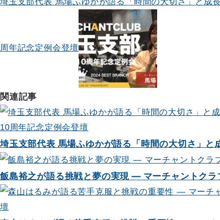
埼玉支部代表 馬場ふゆかが語る「時間の大切さ」と成長の
稿
ナ
ビ
周年記念定例会登壇
ゲ
ー
関連記事
シ
ョ
埼玉支部代表 馬場ふゆかが語る「時間の大切さ」と成長
ン
飯島裕之が語る挑戦と夢の実現 — マーチャントクラ