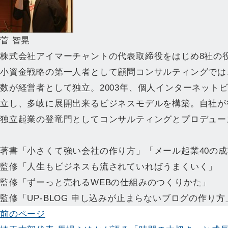
菅 智晃
株式会社アイマーチャントの代表取締役をはじめ8社の
小資金戦略の第一人者として顧問コンサルティングでは
数が経営者として独立。2003年、個人インターネット
立し、多岐に展開出来るビジネスモデルを構築。自社が
独立起業の登竜門としてコンサルティングとプロデュー
著書「小さくて強い会社の作り方」「メール起業40の
監修「人生もビジネスも流されていればうまくいく」
監修「ずーっと売れるWEBの仕組みのつくりかた」
監修「UP-BLOG 申し込みが止まらないブログの作り方
投
前のページ