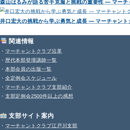
森山はるみが語る苦手克服と挑戦の重要性 — マーチャ
井口宏大の挑戦から学ぶ勇気と成長 — マーチャントク
関連情報
・
マーチャントクラブ沿革
・
歴代本部登壇講師一覧
・
本部会員の出版一覧
・
全定例会スケジュール
・
マーチャントクラブ支部紹介
・
支部定例会2500件以上の感想
支部サイト案内
・
マーチャントクラブ江戸川支部