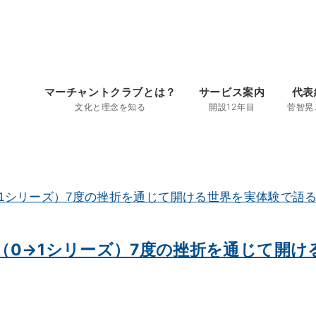
マーチャントクラブとは？
サービス案内
代表
文化と理念を知る
開設12年目
菅智晃
】（0→1シリーズ）7度の挫折を通じて開