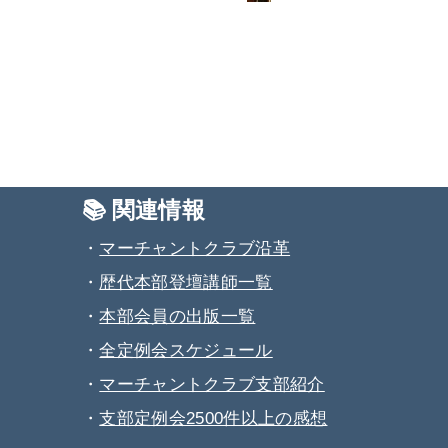
📚 関連情報
・
マーチャントクラブ沿革
・
歴代本部登壇講師一覧
・
本部会員の出版一覧
・
全定例会スケジュール
・
マーチャントクラブ支部紹介
・
支部定例会2500件以上の感想