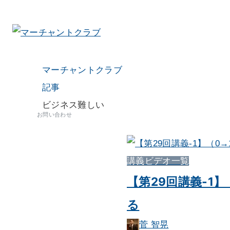
マーチャントクラブ
記事
ビジネス難しい
お問い合わせ
講義ビデオ一覧
【第29回講義-1
る
菅 智晃