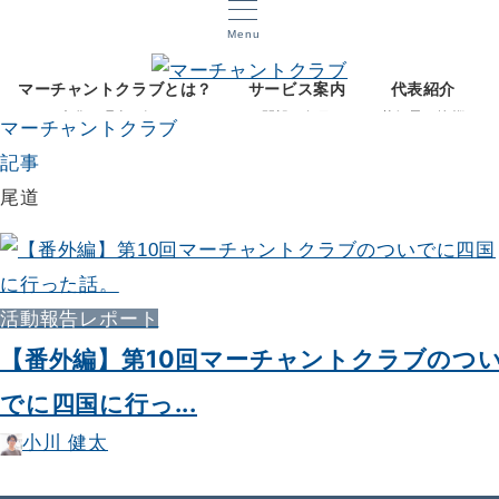
Menu
マーチャントクラブとは？
サービス案内
代表紹介
文化と理念を知る
開設12年目
菅智晃ご挨拶
マーチャントクラブ
記事
尾道
活動報告レポート
【番外編】第10回マーチャントクラブのつ
でに四国に行っ...
小川 健太