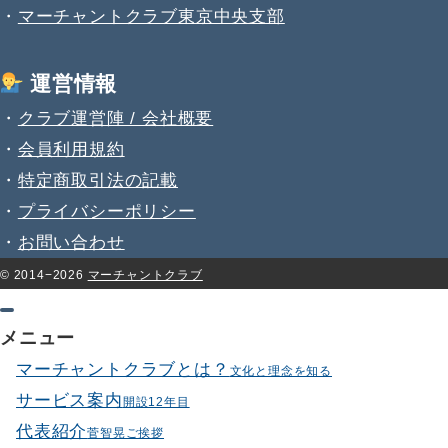
・
マーチャントクラブ東京中央支部
運営情報
・
クラブ運営陣 / 会社概要
・
会員利用規約
・
特定商取引法の記載
・
プライバシーポリシー
・
お問い合わせ
© 2014−2026
マーチャントクラブ
メニュー
マーチャントクラブとは？
文化と理念を知る
サービス案内
開設12年目
代表紹介
菅智晃ご挨拶