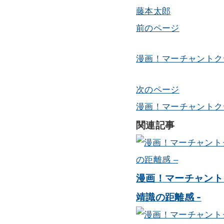
藤本太郎
前のページ
投
稿
漫画！マーチャントクラブ
ナ
次のページ
ビ
漫画！マーチャントクラブ
ゲ
関連記事
ー
シ
漫画！マーチャントク
ョ
靖識の距離感 -
ン