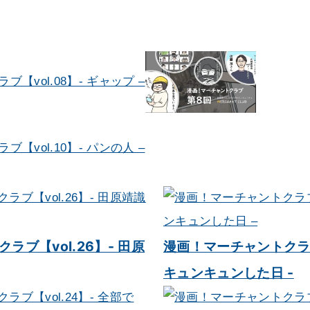
【vol.08】- ギャップ –
【vol.10】- パンの人 –
ラブ【vol.26】- 田原
漫画！マーチャントクラブ【
キュンキュンした日 -