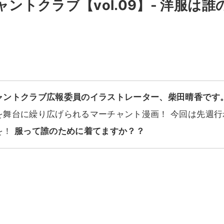
ントクラブ【vol.09】- 洋服は
ャントクラブ広報委員のイラストレーター、柴田晴香です
を舞台に繰り広げられるマーチャント漫画！ 今回は先週行
を！
服って誰のために着てますか？？