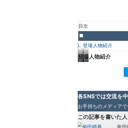
目次
登場人物紹介
登場人物紹介
柴
藤
田
本
晴
太
香
郎
（
（
各SNSでは交流を
漫
登
お手持ちのメディアで
画
壇
この記事を書いた人
カ
講
テ
義
柴田