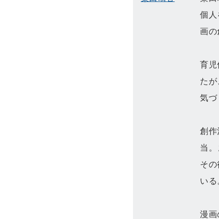
ゴ
記
個人
リ
事
画の
へ
へ
）
）
育児
たが
気づ
創作
当。
その
いる
漫画