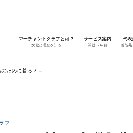
マーチャントクラブとは？
サービス案内
代表
文化と理念を知る
開設12年目
菅智晃
誰のために着る？ –
ラブ