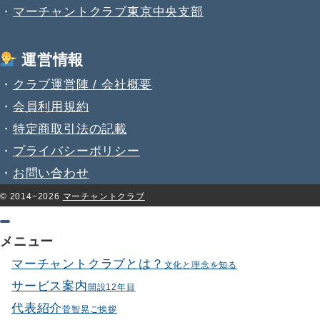
・
マーチャントクラブ東京中央支部
運営情報
・
クラブ運営陣 / 会社概要
・
会員利用規約
・
特定商取引法の記載
・
プライバシーポリシー
・
お問い合わせ
© 2014−2026
マーチャントクラブ
メニュー
マーチャントクラブとは？
文化と理念を知る
サービス案内
開設12年目
代表紹介
菅智晃ご挨拶