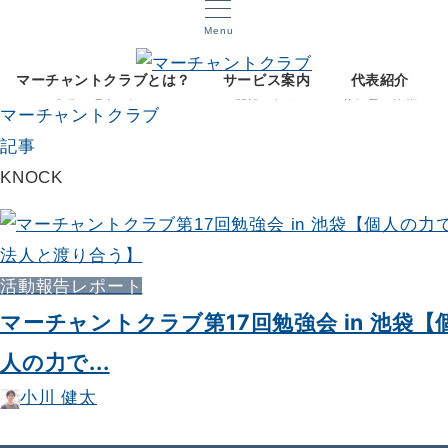
Menu
マーチャントクラブとは？
サービス案内
代表紹介
文化と理念を知る
開設12年目
菅智晃ご挨拶
マーチャントクラブ
記事
KNOCK
活動報告レポート
マーチャントクラブ第17回勉強会 in 池袋【
人の力で...
小川 健太