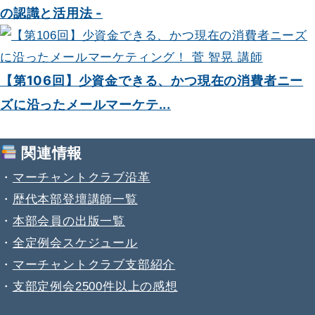
の認識と活用法 -
【第106回】少資金できる、かつ現在の消費者ニー
ズに沿ったメールマーケテ...
関連情報
・
マーチャントクラブ沿革
・
歴代本部登壇講師一覧
・
本部会員の出版一覧
・
全定例会スケジュール
・
マーチャントクラブ支部紹介
・
支部定例会2500件以上の感想