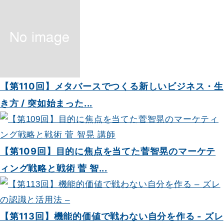
ン
【第110回】メタバースでつくる新しいビジネス・生
き方 / 突如始まった...
【第109回】目的に焦点を当てた菅智晃のマーケテ
ィング戦略と戦術 菅 智...
【第113回】機能的価値で戦わない自分を作る - ズレ