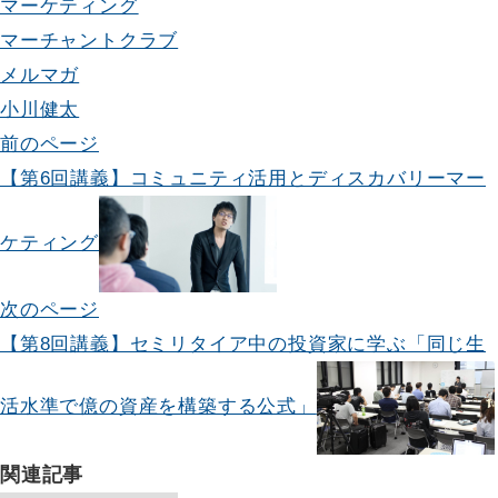
マーケティング
マーチャントクラブ
メルマガ
小川健太
投
前のページ
【第6回講義】コミュニティ活用とディスカバリーマー
稿
ナ
ケティング
ビ
次のページ
ゲ
【第8回講義】セミリタイア中の投資家に学ぶ「同じ生
ー
活水準で億の資産を構築する公式」
シ
ョ
関連記事