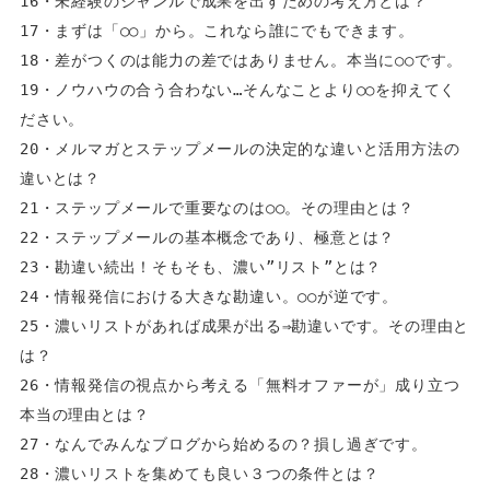
16・未経験のジャンルで成果を出すための考え方とは？  
17・まずは「○○」から。これなら誰にでもできます。  
18・差がつくのは能力の差ではありません。本当に○○です。  
19・ノウハウの合う合わない…そんなことより○○を抑えてく
ださい。  
20・メルマガとステップメールの決定的な違いと活用方法の
違いとは？  
21・ステップメールで重要なのは○○。その理由とは？  
22・ステップメールの基本概念であり、極意とは？  
23・勘違い続出！そもそも、濃い”リスト”とは？  
24・情報発信における大きな勘違い。○○が逆です。  
25・濃いリストがあれば成果が出る⇒勘違いです。その理由と
は？  
26・情報発信の視点から考える「無料オファーが」成り立つ
本当の理由とは？  
27・なんでみんなブログから始めるの？損し過ぎです。  
28・濃いリストを集めても良い３つの条件とは？  