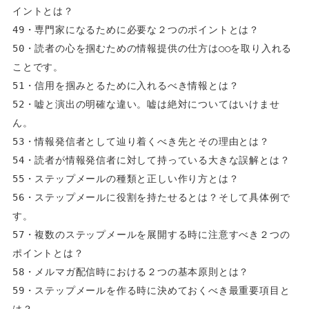
イントとは？  
49・専門家になるために必要な２つのポイントとは？  
50・読者の心を掴むための情報提供の仕方は○○を取り入れる
ことです。  
51・信用を掴みとるために入れるべき情報とは？  
52・嘘と演出の明確な違い。嘘は絶対についてはいけませ
ん。  
53・情報発信者として辿り着くべき先とその理由とは？  
54・読者が情報発信者に対して持っている大きな誤解とは？  
55・ステップメールの種類と正しい作り方とは？  
56・ステップメールに役割を持たせるとは？そして具体例で
す。  
57・複数のステップメールを展開する時に注意すべき２つの
ポイントとは？  
58・メルマガ配信時における２つの基本原則とは？  
59・ステップメールを作る時に決めておくべき最重要項目と
は？  