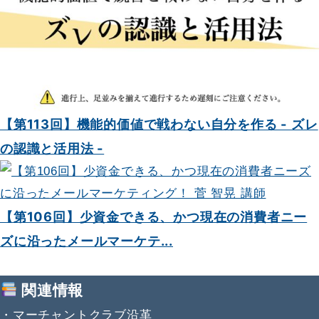
【第113回】機能的価値で戦わない自分を作る - ズレ
の認識と活用法 -
【第106回】少資金できる、かつ現在の消費者ニー
ズに沿ったメールマーケテ...
関連情報
・
マーチャントクラブ沿革