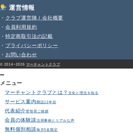
運営情報
・
クラブ運営陣 / 会社概要
・
会員利用規約
・
特定商取引法の記載
・
プライバシーポリシー
・
お問い合わせ
© 2014−2026
マーチャントクラブ
メニュー
マーチャントクラブとは？
文化と理念を知る
サービス案内
開設12年目
代表紹介
菅智晃ご挨拶
会員の体験談
活用事例とリアルな声
無料個別相談
毎月5名限定