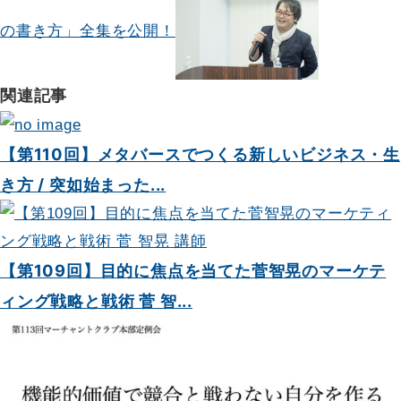
ョ
の書き方」全集を公開！
ン
関連記事
【第110回】メタバースでつくる新しいビジネス・生
き方 / 突如始まった...
【第109回】目的に焦点を当てた菅智晃のマーケテ
ィング戦略と戦術 菅 智...