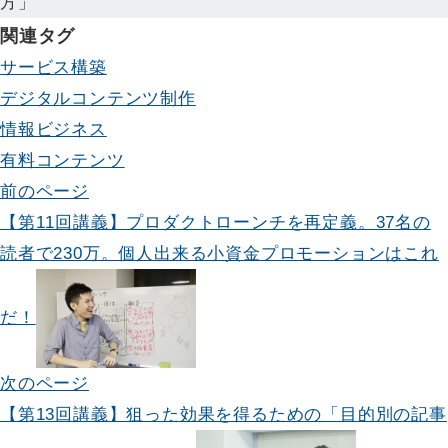
方」
関連タグ
サービス構築
デジタルコンテンツ制作
情報ビジネス
有料コンテンツ
投
前のページ
【第11回講義】プロダクトローンチを再定義。37名の
稿
読者で230万。個人出来る小資金プロモーションはこれ
ナ
ビ
だ！
ゲ
次のページ
ー
【第13回講義】狙った効果を得るための「目的別の記事
シ