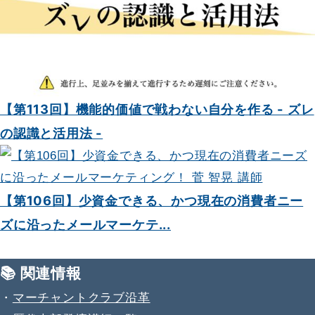
【第113回】機能的価値で戦わない自分を作る - ズレ
の認識と活用法 -
【第106回】少資金できる、かつ現在の消費者ニー
ズに沿ったメールマーケテ...
📚 関連情報
・
マーチャントクラブ沿革