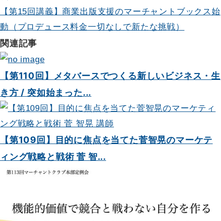
【第15回講義】商業出版支援のマーチャントブックス始
ー
動（プロデュース料金一切なしで新たな挑戦）
シ
関連記事
ョ
ン
【第110回】メタバースでつくる新しいビジネス・生
き方 / 突如始まった...
【第109回】目的に焦点を当てた菅智晃のマーケテ
ィング戦略と戦術 菅 智...