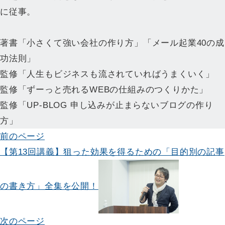
に従事。
著書「小さくて強い会社の作り方」「メール起業40の成
功法則」
監修「人生もビジネスも流されていればうまくいく」
監修「ずーっと売れるWEBの仕組みのつくりかた」
監修「UP-BLOG 申し込みが止まらないブログの作り
方」
投
前のページ
【第13回講義】狙った効果を得るための「目的別の記事
稿
ナ
の書き方」全集を公開！
ビ
ゲ
次のページ