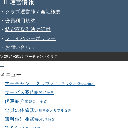
💁‍♂️ 運営情報
・
クラブ運営陣 / 会社概要
・
会員利用規約
・
特定商取引法の記載
・
プライバシーポリシー
・
お問い合わせ
© 2014−2026
マーチャントクラブ
メニュー
マーチャントクラブとは？
文化と理念を知る
サービス案内
開設12年目
代表紹介
菅智晃ご挨拶
会員の体験談
活用事例とリアルな声
無料個別相談
毎月5名限定
Q & A