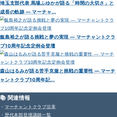
埼玉支部代表 馬場ふゆかが語る「時間の大切さ」と
成長の軌跡 — マーチャ...
飯島裕之が語る挑戦と夢の実現 — マーチャントクラ
ブ10周年記念定例会登壇
森山はるみが語る苦手克服と挑戦の重要性 — マーチ
ャントクラブ10周年記...
📚 関連情報
・
マーチャントクラブ沿革
・
歴代本部登壇講師一覧