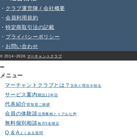
・
クラブ運営陣 / 会社概要
・
会員利用規約
・
特定商取引法の記載
・
プライバシーポリシー
・
お問い合わせ
© 2014−2026
マーチャントクラブ
メニュー
マーチャントクラブとは？
文化と理念を知る
サービス案内
開設12年目
代表紹介
菅智晃ご挨拶
会員の体験談
活用事例とリアルな声
無料個別相談
毎月5名限定
Q & A
よくある質問