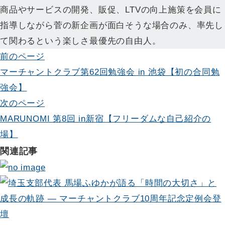
商品やサービスの開発、販促、LTVの向上施策を会員に
指導しながら菅の新企画が面白そうな場合のみ、率先し
て関わるという楽しさ最優先の自由人。
投
前のページ
マーチャントクラブ第62回勉強会 in 池袋【初の合同勉
稿
強会】
ナ
次のページ
ビ
MARUNOMI 第8回 in新宿【フリーダムな自己紹介の
場】
ゲ
関連記事
ー
シ
ョ
ン