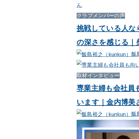
クラブメンバーの声
挑戦している人な
の深さを感じる｜
飯
取材インタビュー
専業主婦も会社員
います｜金内博美
飯