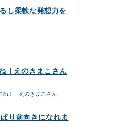
るし柔軟な発想力を
ね｜えのきまこさん
っぱり前向きになれま