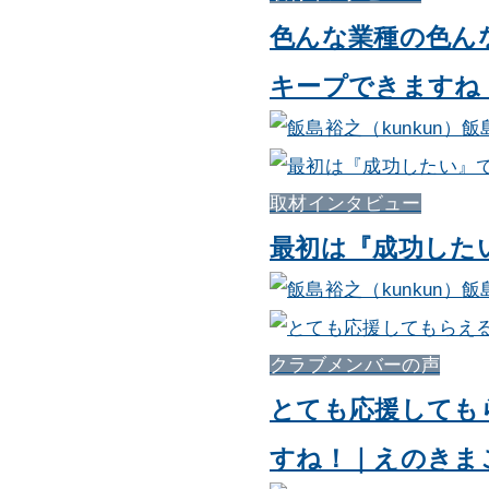
色んな業種の色ん
キープできますね
飯
取材インタビュー
最初は『成功した
飯
クラブメンバーの声
とても応援しても
すね！｜えのきま