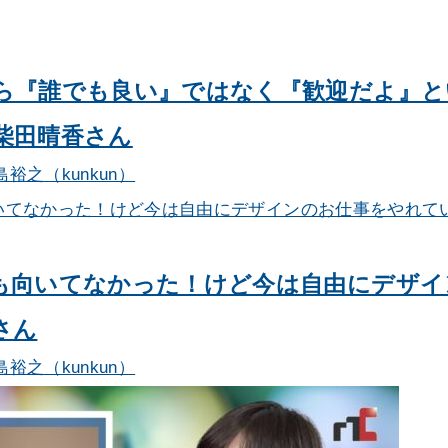
ら『誰でも良い』ではなく『歓迎だよ』と
柴田晴香さん
島裕之（kunkun）
も向いてなかった！けど今は自由にデザイ
さん
島裕之（kunkun）