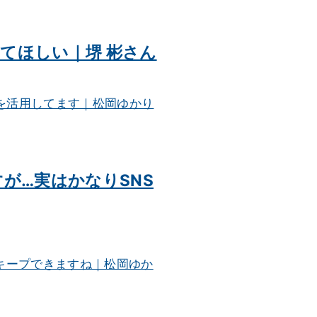
てほしい｜堺 彬さん
すが…実はかなりSNS